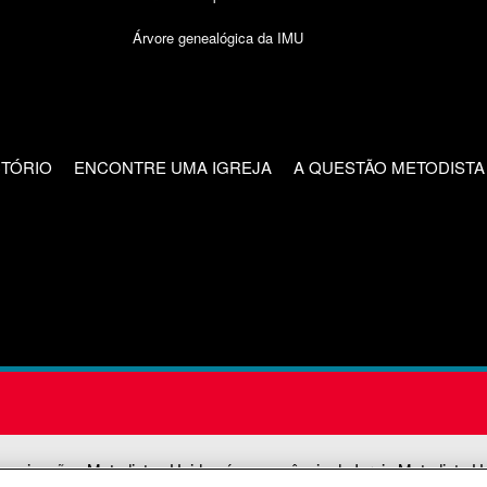
Árvore genealógica da IMU
CTÓRIO
ENCONTRE UMA IGREJA
A QUESTÃO METODISTA
unicações Metodistas Unidas é uma agência da Igreja Metodista U