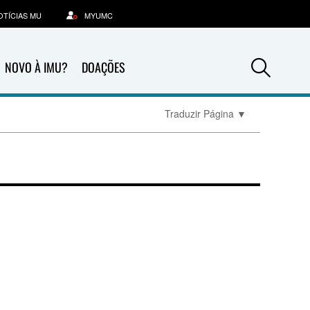
OTÍCIAS MU
MYUMC
Sea
NOVO À IMU?
DOAÇÕES
Traduzir Página
▼