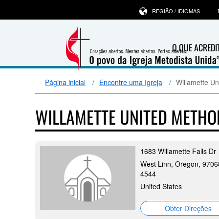
REGIÃO / IDIOMAS
O QUE ACRED
Página inicial
Encontre uma Igreja
Willamette Un
WILLAMETTE UNITED METH
1683 Willamette Falls Dr
West Linn, Oregon, 9706
4544
United States
Obter Direções