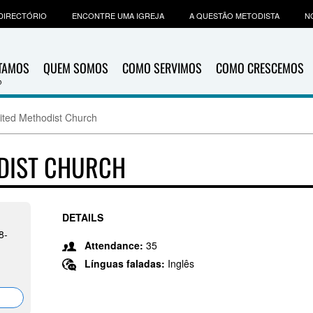
DIRECTÓRIO
ENCONTRE UMA IGREJA
A QUESTÃO METODISTA
N
ITAMOS
QUEM SOMOS
COMO SERVIMOS
COMO CRESCEMOS
ited Methodist Church
ODIST CHURCH
DETAILS
8-
Attendance:
35
Línguas faladas:
Inglês