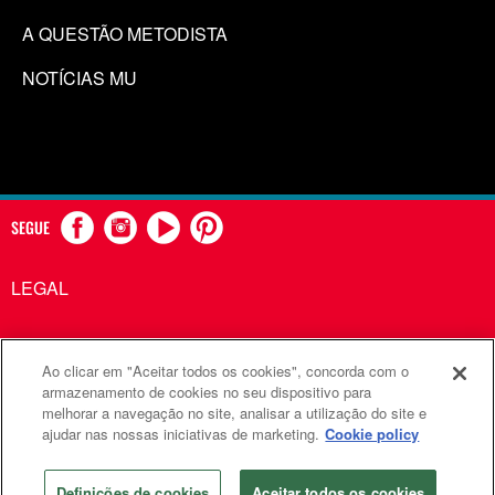
A QUESTÃO METODISTA
NOTÍCIAS MU
SEGUE
LEGAL
Ao clicar em "Aceitar todos os cookies", concorda com o
Comunicações Metodistas Unidas é uma agência da Igreja
armazenamento de cookies no seu dispositivo para
melhorar a navegação no site, analisar a utilização do site e
Metodista Unida
ajudar nas nossas iniciativas de marketing.
Cookie policy
©2026
Comunicações Metodistas Unidas. Todos os direitos
reservados
Definições de cookies
Aceitar todos os cookies