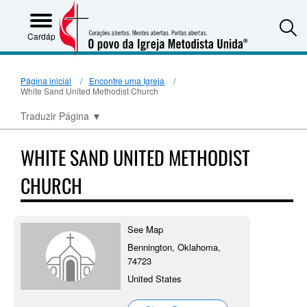
S
Cardápio
Página inicial
Encontre uma Igreja
White Sand United Methodist Church
Traduzir Página
▼
WHITE SAND UNITED METHODIST
CHURCH
See Map
Bennington, Oklahoma,
74723
United States