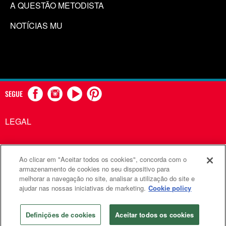
A QUESTÃO METODISTA
NOTÍCIAS MU
SEGUE
LEGAL
Ao clicar em "Aceitar todos os cookies", concorda com o
Comunicações Metodistas Unidas é uma agência da Igreja
armazenamento de cookies no seu dispositivo para
melhorar a navegação no site, analisar a utilização do site e
Metodista Unida
ajudar nas nossas iniciativas de marketing.
Cookie policy
©2026
Comunicações Metodistas Unidas. Todos os direitos
reservados
Definições de cookies
Aceitar todos os cookies