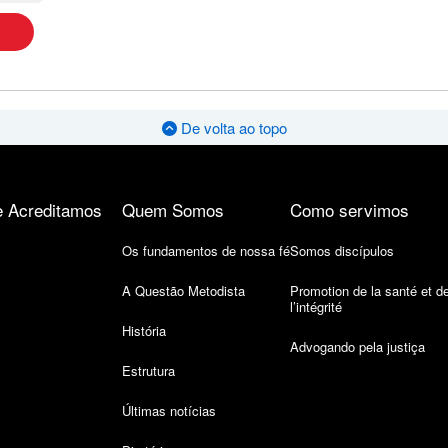
De volta ao topo
 Acreditamos
Quem Somos
Como servimos
Os fundamentos de nossa fé
Somos discípulos
A Questão Metodista
Promotion de la santé et d
l’intégrité
História
Advogando pela justiça
Estrutura
Últimas notícias