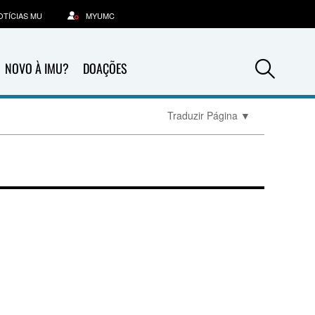
OTÍCIAS MU
MYUMC
Sea
NOVO À IMU?
DOAÇÕES
Traduzir Página
▼