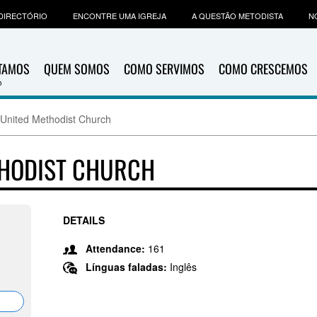
DIRECTÓRIO
ENCONTRE UMA IGREJA
A QUESTÃO METODISTA
N
ITAMOS
QUEM SOMOS
COMO SERVIMOS
COMO CRESCEMOS
 United Methodist Church
THODIST CHURCH
DETAILS
Attendance:
161
Línguas faladas:
Inglês