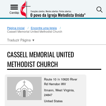
S
Cardápio
Página inicial
Encontre uma Igreja
Cassell Memorial United Methodist Church
Traduzir Página
▼
CASSELL MEMORIAL UNITED
METHODIST CHURCH
Route 10 /n 10620 River
Rd Herndon WV
Itmann, West Virginia,
24847
United States