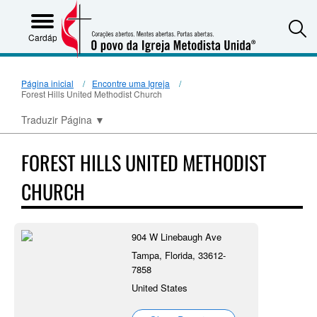
S
Cardápio
Página inicial
Encontre uma Igreja
Forest Hills United Methodist Church
Traduzir Página
▼
FOREST HILLS UNITED METHODIST
CHURCH
904 W Linebaugh Ave
Tampa, Florida, 33612-
7858
United States