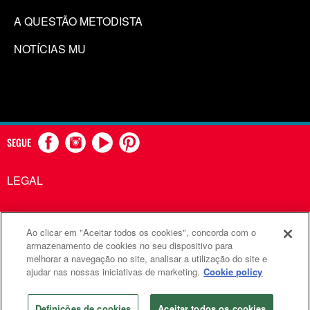
A QUESTÃO METODISTA
NOTÍCIAS MU
SEGUE
LEGAL
Ao clicar em "Aceitar todos os cookies", concorda com o
Comunicações Metodistas Unidas é uma agência da Igreja
armazenamento de cookies no seu dispositivo para
melhorar a navegação no site, analisar a utilização do site e
Metodista Unida
ajudar nas nossas iniciativas de marketing.
Cookie policy
©2026
Comunicações Metodistas Unidas. Todos os direitos
reservados
Definições de cookies
Aceitar todos os cookies