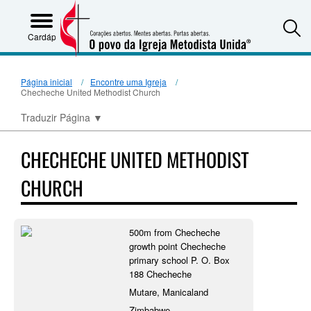
S
Cardápio
Página inicial
Encontre uma Igreja
Checheche United Methodist Church
Traduzir Página
▼
CHECHECHE UNITED METHODIST
CHURCH
500m from Checheche
growth point Checheche
primary school P. O. Box
188 Checheche
Mutare, Manicaland
Zimbabwe