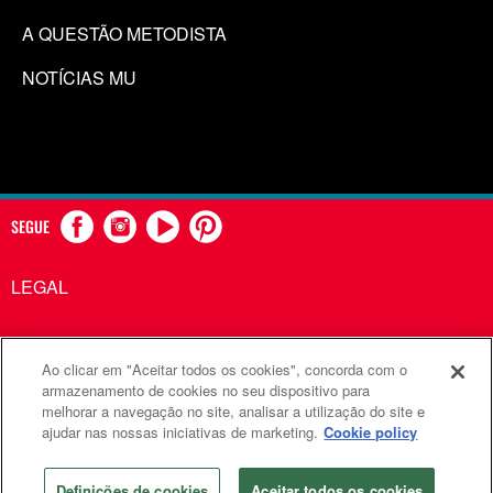
A QUESTÃO METODISTA
NOTÍCIAS MU
SEGUE
LEGAL
Ao clicar em "Aceitar todos os cookies", concorda com o
Comunicações Metodistas Unidas é uma agência da Igreja
armazenamento de cookies no seu dispositivo para
melhorar a navegação no site, analisar a utilização do site e
Metodista Unida
ajudar nas nossas iniciativas de marketing.
Cookie policy
©2026
Comunicações Metodistas Unidas. Todos os direitos
reservados
Definições de cookies
Aceitar todos os cookies