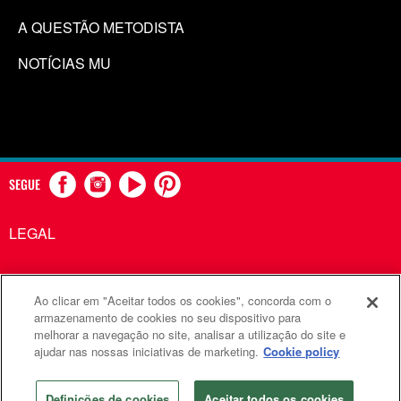
A QUESTÃO METODISTA
NOTÍCIAS MU
SEGUE
LEGAL
Ao clicar em "Aceitar todos os cookies", concorda com o
Comunicações Metodistas Unidas é uma agência da Igreja
armazenamento de cookies no seu dispositivo para
melhorar a navegação no site, analisar a utilização do site e
Metodista Unida
ajudar nas nossas iniciativas de marketing.
Cookie policy
©2026
Comunicações Metodistas Unidas. Todos os direitos
reservados
Definições de cookies
Aceitar todos os cookies