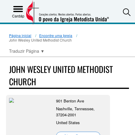
S
Cardápio
Página inicial
Encontre uma Igreja
John Wesley United Methodist Church
Traduzir Página
▼
JOHN WESLEY UNITED METHODIST
CHURCH
901 Benton Ave
Nashville, Tennessee,
37204-2001
United States