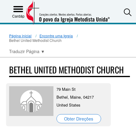
S
Cardápio
Página inicial
Encontre uma Igreja
Bethel United Methodist Church
Traduzir Página
▼
BETHEL UNITED METHODIST CHURCH
79 Main St
Bethel, Maine, 04217
United States
Obter Direções