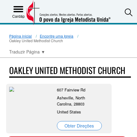
S
Cardápio
Página inicial
Encontre uma Igreja
Oakley United Methodist Church
Traduzir Página
▼
OAKLEY UNITED METHODIST CHURCH
607 Fairview Rd
Asheville, North
Carolina, 28803
United States
Obter Direções