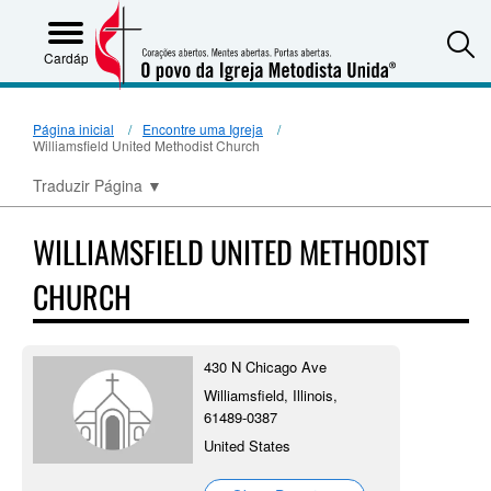
S
Cardápio
Página inicial
Encontre uma Igreja
Williamsfield United Methodist Church
Traduzir Página
▼
WILLIAMSFIELD UNITED METHODIST
CHURCH
430 N Chicago Ave
Williamsfield, Illinois,
61489-0387
United States