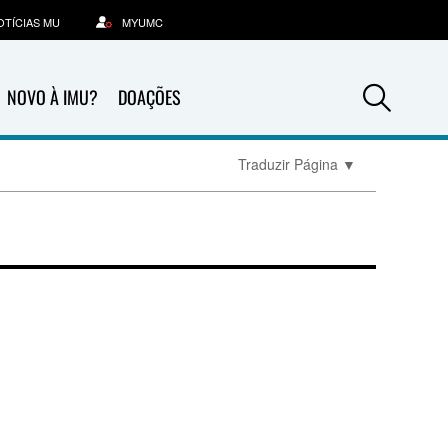
OTÍCIAS MU
MYUMC
Sea
NOVO À IMU?
DOAÇÕES
Traduzir Página
▼