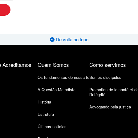
De volta ao topo
 Acreditamos
Quem Somos
Como servimos
Os fundamentos de nossa fé
Somos discípulos
A Questão Metodista
Promotion de la santé et d
l’intégrité
História
Advogando pela justiça
Estrutura
Últimas notícias