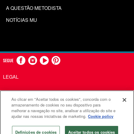
A QUESTÃO METODISTA
NOTÍCIAS MU
SEGUE
LEGAL
Ao clicar em "Aceitar todos os cookies", concorda com o
Comunicações Metodistas Unidas é uma agência da Igreja
armazenamento de cookies no seu dispositivo para
melhorar a navegação no site, analisar a utilização do site e
Metodista Unida
ajudar nas nossas iniciativas de marketing.
Cookie policy
©2026
Comunicações Metodistas Unidas. Todos os direitos
reservados
Definições de cookies
Aceitar todos os cookies