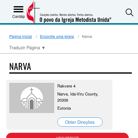
S
Cardápio
Página inicial
Encontre uma Igreja
Narva
Traduzir Página
▼
NARVA
Rakvere 4
Narva, Ida-Viru County,
20306
Estonia
Obter Direções