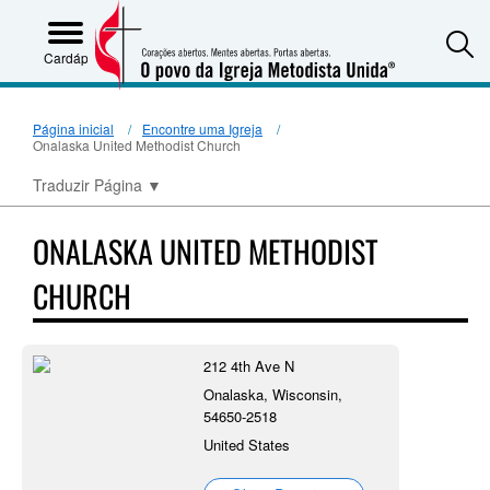
S
Cardápio
Página inicial
Encontre uma Igreja
Onalaska United Methodist Church
Traduzir Página
▼
ONALASKA UNITED METHODIST
CHURCH
212 4th Ave N
Onalaska, Wisconsin,
54650-2518
United States