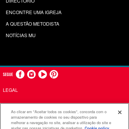
DIRECTÓRIO
ENCONTRE UMA IGREJA
A QUESTÃO METODISTA
NOTÍCIAS MU
SEGUE
LEGAL
Ao clicar em "Aceitar todos os cookies", concorda com o
Comunicações Metodistas Unidas é uma agência da Igreja
armazenamento de cookies no seu dispositivo para
melhorar a navegação no site, analisar a utilização do site e
Metodista Unida
ajudar nas nossas iniciativas de marketing.
Cookie policy