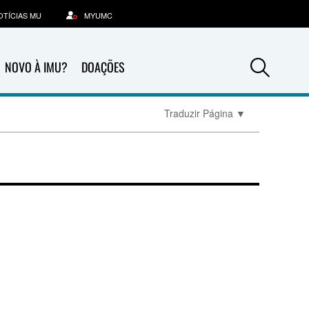
OTÍCIAS MU
MYUMC
Sea
NOVO À IMU?
DOAÇÕES
Traduzir Página
▼