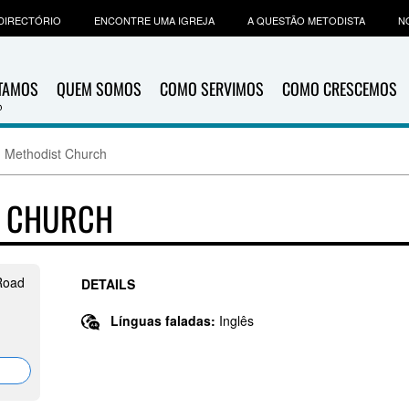
DIRECTÓRIO
ENCONTRE UMA IGREJA
A QUESTÃO METODISTA
N
ITAMOS
QUEM SOMOS
COMO SERVIMOS
COMO CRESCEMOS
d Methodist Church
T CHURCH
 Road
DETAILS
Línguas faladas:
Inglês