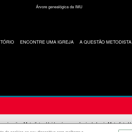
Árvore genealógica da IMU
CTÓRIO
ENCONTRE UMA IGREJA
A QUESTÃO METODISTA
unicações Metodistas Unidas é uma agência da Igreja Metodista U
o de cookies no seu dispositivo para melhorar a