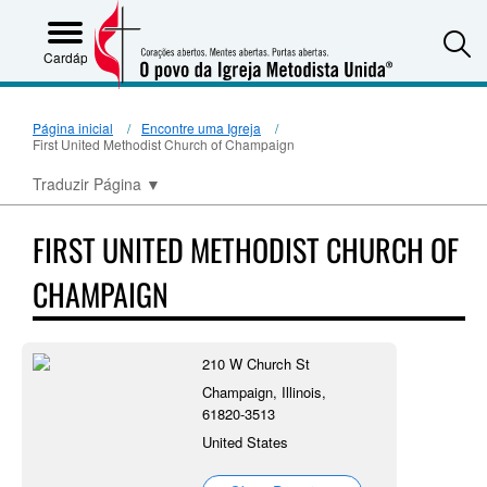
S
Cardápio
Página inicial
Encontre uma Igreja
First United Methodist Church of Champaign
Traduzir Página
▼
FIRST UNITED METHODIST CHURCH OF
CHAMPAIGN
210 W Church St
Champaign, Illinois,
61820-3513
United States