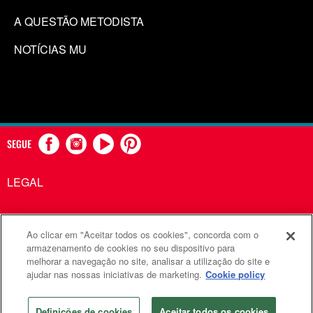
A QUESTÃO METODISTA
NOTÍCIAS MU
SEGUE
LEGAL
Ao clicar em "Aceitar todos os cookies", concorda com o
Comunicações Metodistas Unidas é uma agência da Igreja
armazenamento de cookies no seu dispositivo para
melhorar a navegação no site, analisar a utilização do site e
Metodista Unida
ajudar nas nossas iniciativas de marketing.
Cookie policy
©2026
Comunicações Metodistas Unidas. Todos os direitos
reservados
Definições de cookies
Aceitar todos os cookies