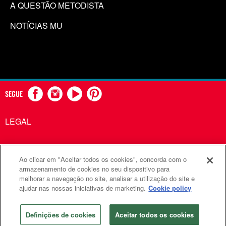
A QUESTÃO METODISTA
NOTÍCIAS MU
SEGUE
LEGAL
Ao clicar em "Aceitar todos os cookies", concorda com o
Comunicações Metodistas Unidas é uma agência da Igreja
armazenamento de cookies no seu dispositivo para
melhorar a navegação no site, analisar a utilização do site e
Metodista Unida
ajudar nas nossas iniciativas de marketing.
Cookie policy
©2026
Comunicações Metodistas Unidas. Todos os direitos
reservados
Definições de cookies
Aceitar todos os cookies