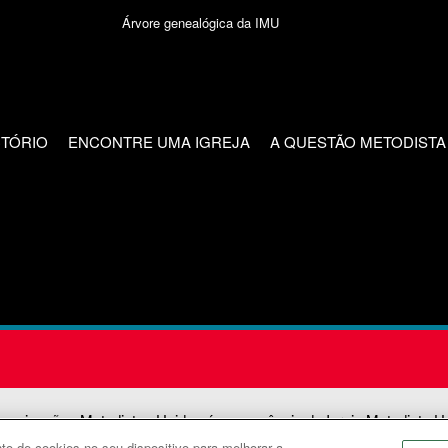
Árvore genealógica da IMU
CTÓRIO
ENCONTRE UMA IGREJA
A QUESTÃO METODISTA
unicações Metodistas Unidas é uma agência da Igreja Metodista U
o de cookies no seu dispositivo para melhorar a