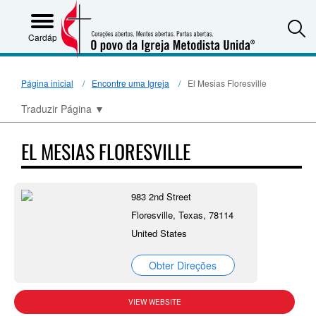
S
Cardápio
Página inicial
Encontre uma Igreja
El Mesias Floresville
Traduzir Página
▼
EL MESIAS FLORESVILLE
983 2nd Street
Floresville, Texas, 78114
United States
Obter Direções
VIEW WEBSITE