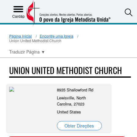
S
Cardápio
Página inicial
Encontre uma Igreja
Union United Methodist Church
Traduzir Página
▼
UNION UNITED METHODIST CHURCH
8935 Shallowford Rd
Lewisville, North
Carolina, 27023
United States
Obter Direções