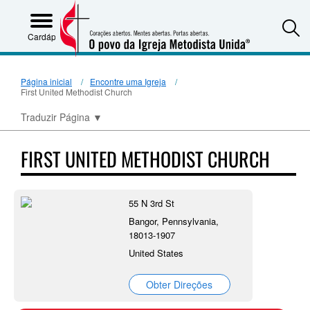
S
Cardápio
Página inicial
Encontre uma Igreja
First United Methodist Church
Traduzir Página
▼
FIRST UNITED METHODIST CHURCH
55 N 3rd St
Bangor, Pennsylvania,
18013-1907
United States
Obter Direções