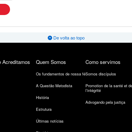
De volta ao topo
 Acreditamos
Quem Somos
Como servimos
Os fundamentos de nossa fé
Somos discípulos
A Questão Metodista
Promotion de la santé et d
l’intégrité
História
Advogando pela justiça
Estrutura
Últimas notícias