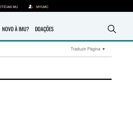
OTÍCIAS MU
MYUMC
Sea
NOVO À IMU?
DOAÇÕES
Traduzir Página
▼