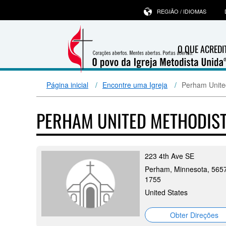
REGIÃO / IDIOMAS
O QUE ACRED
Página inicial
Encontre uma Igreja
Perham Unite
PERHAM UNITED METHODIS
223 4th Ave SE
Perham, Minnesota, 565
1755
United States
Obter Direções