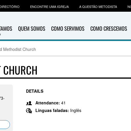
DIRECTÓRIO
ENCONTRE UMA IGREJA
A QUESTÃO METODISTA
N
ITAMOS
QUEM SOMOS
COMO SERVIMOS
COMO CRESCEMOS
d Methodist Church
T CHURCH
DETAILS
73-
Attendance:
41
Línguas faladas:
Inglês