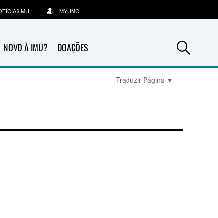
OTÍCIAS MU
MYUMC
Sea
NOVO À IMU?
DOAÇÕES
Traduzir Página
▼