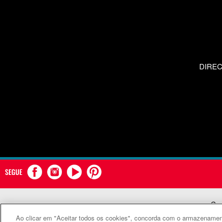
DIRE
SEGUE
Com
Ao clicar em "Aceitar todos os cookies", concorda com o armazenament
©