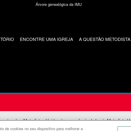
Árvore genealógica da IMU
CTÓRIO
ENCONTRE UMA IGREJA
A QUESTÃO METODISTA
unicações Metodistas Unidas é uma agência da Igreja Metodista U
o de cookies no seu dispositivo para melhorar a
2026
Comunicações Metodistas Unidas. Todos os direitos reservad