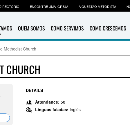
DIRECTÓRIO
ENCONTRE UMA IGREJA
A QUESTÃO METODISTA
N
ITAMOS
QUEM SOMOS
COMO SERVIMOS
COMO CRESCEMOS
ed Methodist Church
ST CHURCH
DETAILS
7
Attendance:
58
Línguas faladas:
Inglês