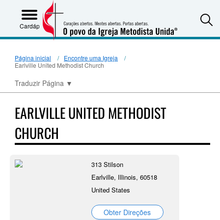
S
Cardápio
Página inicial
Encontre uma Igreja
Earlville United Methodist Church
Traduzir Página
▼
EARLVILLE UNITED METHODIST
CHURCH
313 Stilson
Earlville, Illinois, 60518
United States
Obter Direções