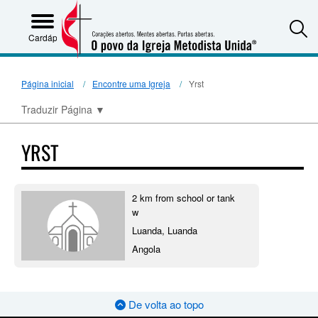
S
Cardápio
Página inicial
Encontre uma Igreja
Yrst
Traduzir Página
▼
YRST
2 km from school or tank
w
Luanda, Luanda
Angola
De volta ao topo