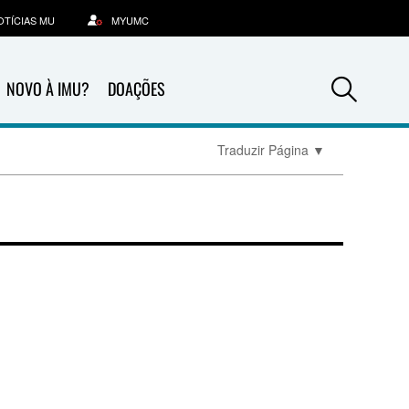
OTÍCIAS MU
MYUMC
Sea
NOVO À IMU?
DOAÇÕES
Traduzir Página
▼