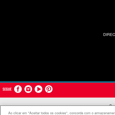
DIRE
SEGUE
Com
Ao clicar em "Aceitar todos os cookies", concorda com o armazenament
©