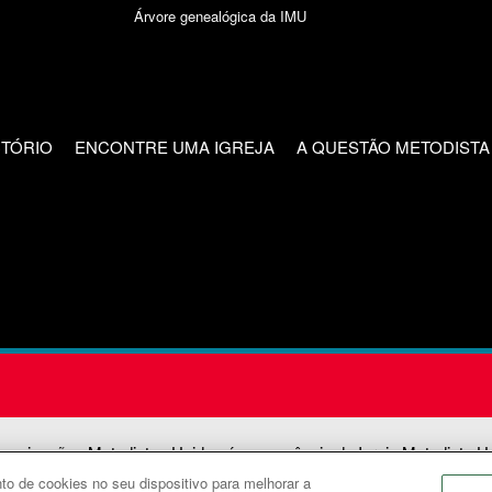
Árvore genealógica da IMU
CTÓRIO
ENCONTRE UMA IGREJA
A QUESTÃO METODISTA
unicações Metodistas Unidas é uma agência da Igreja Metodista U
o de cookies no seu dispositivo para melhorar a
2026
Comunicações Metodistas Unidas. Todos os direitos reservad