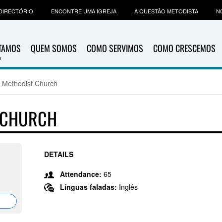
DIRECTÓRIO
ENCONTRE UMA IGREJA
A QUESTÃO METODISTA
N
ITAMOS
QUEM SOMOS
COMO SERVIMOS
COMO CRESCEMOS
d Methodist Church
T CHURCH
DETAILS
Attendance:
65
Línguas faladas:
Inglês