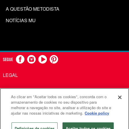
A QUESTÃO METODISTA
NOTÍCIAS MU
SEGUE
LEGAL
Ao clicar em "Aceitar todos os cookies", concorda com o
Comunicações Metodistas Unidas é uma agência da Igreja
armazenamento de cookies no seu dispositivo para
melhorar a navegação no site, analisar a utilização do site e
Metodista Unida
ajudar nas nossas iniciativas de marketing.
Cookie policy
©2026
Comunicações Metodistas Unidas. Todos os direitos
reservados
Definições de cookies
Aceitar todos os cookies