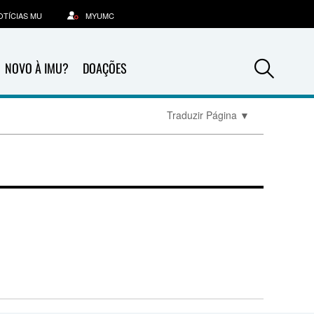
OTÍCIAS MU
MYUMC
Sea
NOVO À IMU?
DOAÇÕES
Traduzir Página
▼