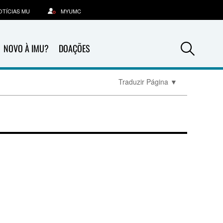
OTÍCIAS MU
MYUMC
Sea
NOVO À IMU?
DOAÇÕES
Traduzir Página
▼