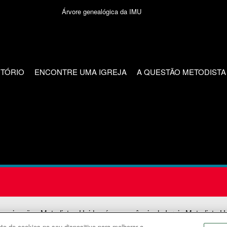
Árvore genealógica da IMU
CTÓRIO
ENCONTRE UMA IGREJA
A QUESTÃO METODISTA
unicações Metodistas Unidas é uma agência da Igreja Metodista U
o de cookies no seu dispositivo para melhorar a