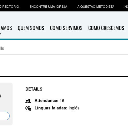
DIRECTÓRIO
ENCONTRE UMA IGREJA
A QUESTÃO METODISTA
N
ITAMOS
QUEM SOMOS
COMO SERVIMOS
COMO CRESCEMOS
lls
DETAILS
4
Attendance:
16
Línguas faladas:
Inglês