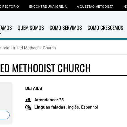
DIRECTÓRIO
ENCONTRE UMA IGREJA
A QUESTÃO METODISTA
N
ITAMOS
QUEM SOMOS
COMO SERVIMOS
COMO CRESCEMOS
morial United Methodist Church
TED METHODIST CHURCH
DETAILS
Attendance:
75
Línguas faladas:
Inglês, Espanhol