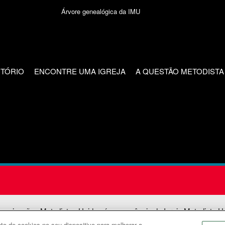
Árvore genealógica da IMU
CTÓRIO
ENCONTRE UMA IGREJA
A QUESTÃO METODISTA
unicações Metodistas Unidas é uma agência da Igreja Metodista U
o de cookies no seu dispositivo para melhorar a