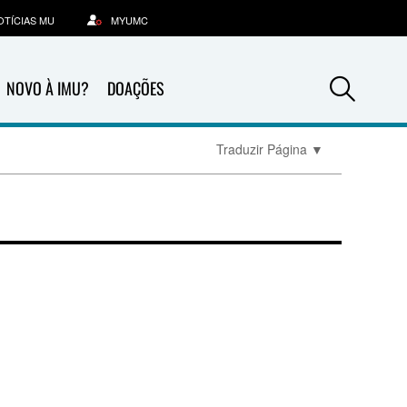
OTÍCIAS MU
MYUMC
Sea
NOVO À IMU?
DOAÇÕES
Traduzir Página
▼