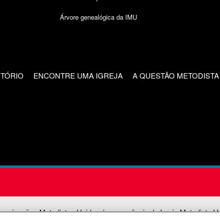
Árvore genealógica da IMU
CTÓRIO
ENCONTRE UMA IGREJA
A QUESTÃO METODISTA
unicações Metodistas Unidas é uma agência da Igreja Metodista U