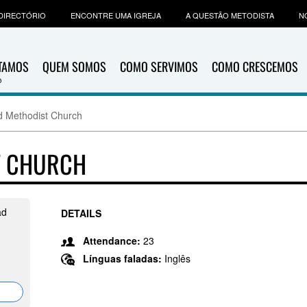
DIRECTÓRIO
ENCONTRE UMA IGREJA
A QUESTÃO METODISTA
N
ITAMOS
QUEM SOMOS
COMO SERVIMOS
COMO CRESCEMOS
d Methodist Church
T CHURCH
ad
DETAILS
,
Attendance:
23
Línguas faladas:
Inglês