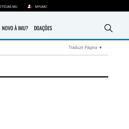
OTÍCIAS MU
MYUMC
Sea
NOVO À IMU?
DOAÇÕES
Traduzir Página
▼