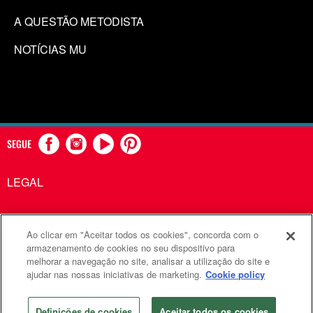
A QUESTÃO METODISTA
NOTÍCIAS MU
SEGUE
LEGAL
Ao clicar em "Aceitar todos os cookies", concorda com o
Comunicações Metodistas Unidas é uma agência da Igreja
armazenamento de cookies no seu dispositivo para
melhorar a navegação no site, analisar a utilização do site e
Metodista Unida
ajudar nas nossas iniciativas de marketing.
Cookie policy
©2026
Comunicações Metodistas Unidas. Todos os direitos
reservados
Definições de cookies
Aceitar todos os cookies