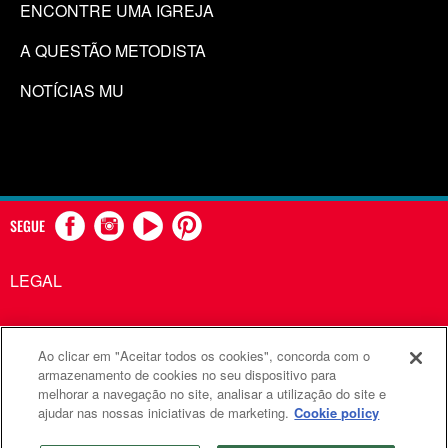
ENCONTRE UMA IGREJA
A QUESTÃO METODISTA
NOTÍCIAS MU
SEGUE
LEGAL
Ao clicar em "Aceitar todos os cookies", concorda com o
Comunicações Metodistas Unidas é uma agência da Igreja
armazenamento de cookies no seu dispositivo para
melhorar a navegação no site, analisar a utilização do site e
Metodista Unida
ajudar nas nossas iniciativas de marketing.
Cookie policy
©2026
Comunicações Metodistas Unidas. Todos os direitos