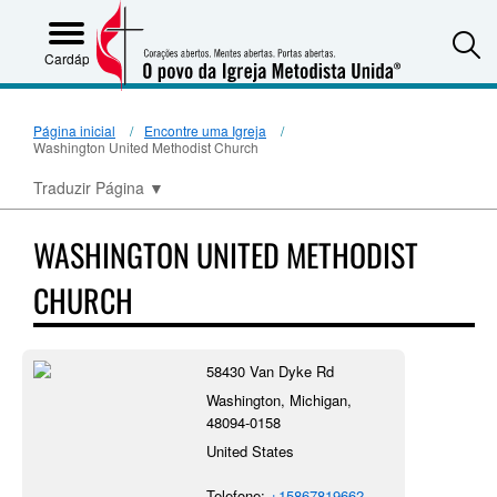
S
Cardápio
Página inicial
Encontre uma Igreja
Washington United Methodist Church
Traduzir Página
▼
WASHINGTON UNITED METHODIST
CHURCH
58430 Van Dyke Rd
Washington, Michigan,
48094-0158
United States
Telefone:
+15867819662