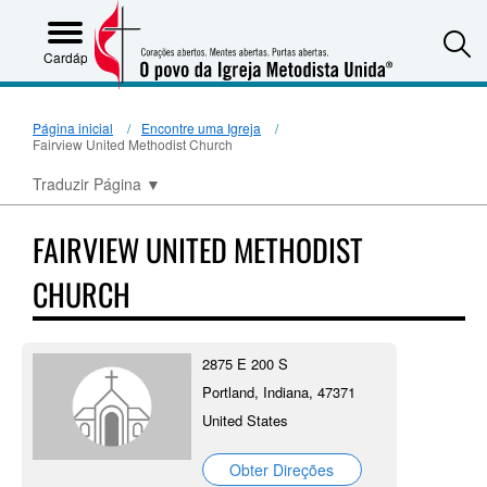
S
Cardápio
Página inicial
Encontre uma Igreja
Fairview United Methodist Church
Traduzir Página
▼
FAIRVIEW UNITED METHODIST
CHURCH
2875 E 200 S
Portland, Indiana, 47371
United States
Obter Direções