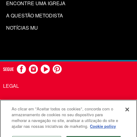
ENCONTRE UMA IGREJA
A QUESTÃO METODISTA
NOTÍCIAS MU
SEGUE
LEGAL
Ao clicar em "Aceitar todos os cookies", concorda com o
Comunicações Metodistas Unidas é uma agência da Igreja
armazenamento de cookies no seu dispositivo para
melhorar a navegação no site, analisar a utilização do site e
Metodista Unida
ajudar nas nossas iniciativas de marketing.
Cookie policy
©2026
Comunicações Metodistas Unidas. Todos os direitos