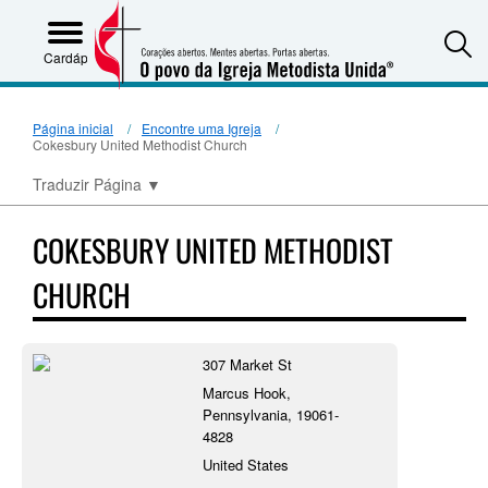
S
Cardápio
Página inicial
Encontre uma Igreja
Cokesbury United Methodist Church
Traduzir Página
▼
COKESBURY UNITED METHODIST
CHURCH
307 Market St
Marcus Hook,
Pennsylvania, 19061-
4828
United States