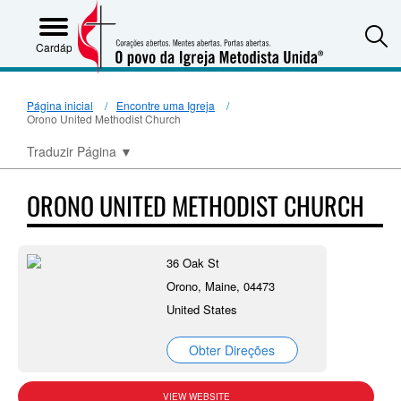
S
Cardápio
Página inicial
Encontre uma Igreja
Orono United Methodist Church
Traduzir Página
▼
ORONO UNITED METHODIST CHURCH
36 Oak St
Orono, Maine, 04473
United States
Obter Direções
VIEW WEBSITE