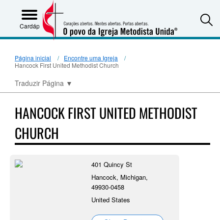
S
Cardápio
Página inicial
Encontre uma Igreja
Hancock First United Methodist Church
Traduzir Página
▼
HANCOCK FIRST UNITED METHODIST
CHURCH
401 Quincy St
Hancock, Michigan,
49930-0458
United States