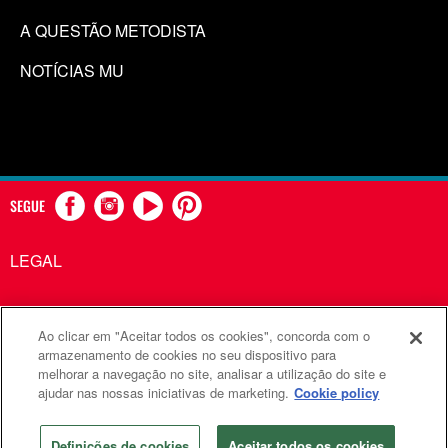
A QUESTÃO METODISTA
NOTÍCIAS MU
SEGUE
LEGAL
Ao clicar em "Aceitar todos os cookies", concorda com o
Comunicações Metodistas Unidas é uma agência da Igreja
armazenamento de cookies no seu dispositivo para
melhorar a navegação no site, analisar a utilização do site e
Metodista Unida
ajudar nas nossas iniciativas de marketing.
Cookie policy
©2026
Comunicações Metodistas Unidas. Todos os direitos
reservados
Definições de cookies
Aceitar todos os cookies