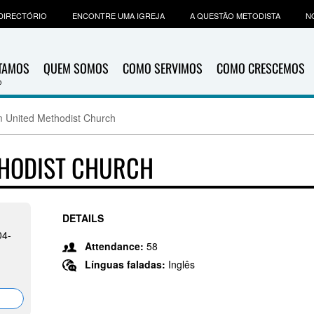
DIRECTÓRIO
ENCONTRE UMA IGREJA
A QUESTÃO METODISTA
N
ITAMOS
QUEM SOMOS
COMO SERVIMOS
COMO CRESCEMOS
 United Methodist Church
THODIST CHURCH
DETAILS
04-
Attendance:
58
Línguas faladas:
Inglês