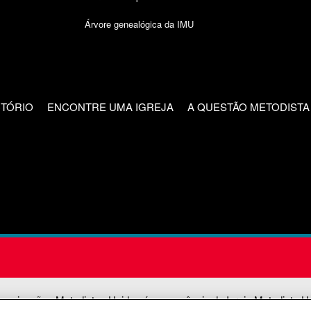
Árvore genealógica da IMU
CTÓRIO
ENCONTRE UMA IGREJA
A QUESTÃO METODISTA
unicações Metodistas Unidas é uma agência da Igreja Metodista U