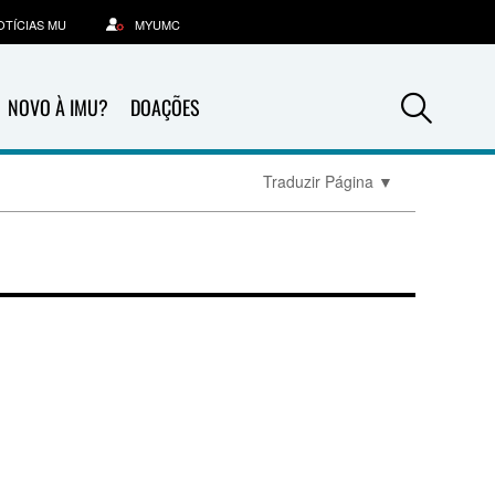
OTÍCIAS MU
MYUMC
Sea
NOVO À IMU?
DOAÇÕES
Traduzir Página
▼