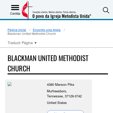
S
Cardápio
Página inicial
Encontre uma Igreja
Blackman United Methodist Church
Traduzir Página
▼
BLACKMAN UNITED METHODIST
CHURCH
4380 Manson Pike
Murfreesboro,
Tennessee, 37129-3742
United States