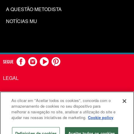
A QUESTÃO METODISTA
NOTÍCIAS MU
SEGUE
LEGAL
Ao clicar em "Aceitar todos os cookies", concorda com o
Comunicações Metodistas Unidas é uma agência da Igreja
armazenamento de cookies no seu dispositivo para
melhorar a navegação no site, analisar a utilização do site e
Metodista Unida
ajudar nas nossas iniciativas de marketing.
Cookie policy
©2026
Comunicações Metodistas Unidas. Todos os direitos
reservados
Definições de cookies
Aceitar todos os cookies