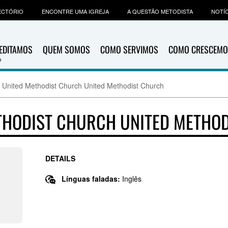
ECTÓRIO
ENCONTRE UMA IGREJA
A QUESTÃO METODISTA
NOTÍC
EDITAMOS
QUEM SOMOS
COMO SERVIMOS
COMO CRESCEMO
 United Methodist Church United Methodist Church
THODIST CHURCH UNITED METHO
DETAILS
Línguas faladas:
Inglês