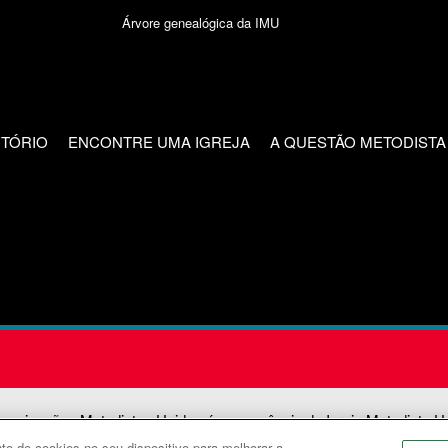
Árvore genealógica da IMU
CTÓRIO
ENCONTRE UMA IGREJA
A QUESTÃO METODISTA
unicações Metodistas Unidas é uma agência da Igreja Metodista U
o de cookies no seu dispositivo para melhorar a