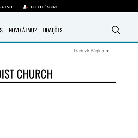
IAS MU
PREFERÊNCIAS
Sea
S
NOVO À IMU?
DOAÇÕES
Traduzir Página
▼
DIST CHURCH