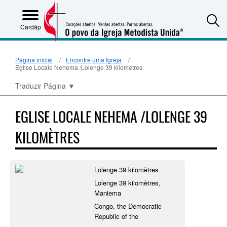
S
Cardápio
Página inicial
Encontre uma Igreja
Eglise Locale Nehema /Lolenge 39 kilomètres
Traduzir Página
▼
EGLISE LOCALE NEHEMA /LOLENGE 39
KILOMÈTRES
Lolenge 39 kilomètres
Lolenge 39 kilomètres,
Maniema
Congo, the Democratic
Republic of the