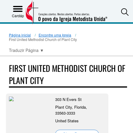
S
Cardápio
Página inicial
Encontre uma Igreja
First United Methodist Church of Plant City
Traduzir Página
▼
FIRST UNITED METHODIST CHURCH OF
PLANT CITY
303 N Evers St
Plant City, Florida,
33563-3333
United States