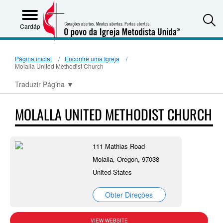
S
Cardápio
Página inicial
Encontre uma Igreja
Molalla United Methodist Church
Traduzir Página
▼
MOLALLA UNITED METHODIST CHURCH
111 Mathias Road
Molalla, Oregon, 97038
United States
Obter Direções
VIEW WEBSITE