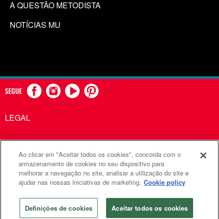
A QUESTÃO METODISTA
NOTÍCIAS MU
SEGUE
LEGAL
Ao clicar em "Aceitar todos os cookies", concorda com o
Comunicações Metodistas Unidas é uma agência da Igreja
armazenamento de cookies no seu dispositivo para
melhorar a navegação no site, analisar a utilização do site e
Metodista Unida
ajudar nas nossas iniciativas de marketing.
Cookie policy
©2026
Comunicações Metodistas Unidas. Todos os direitos
reservados
Definições de cookies
Aceitar todos os cookies