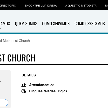
DIRECTÓRIO
ENCONTRE UMA IGREJA
A QUESTÃO METODISTA
N
ITAMOS
QUEM SOMOS
COMO SERVIMOS
COMO CRESCEMOS
ted Methodist Church
IST CHURCH
DETAILS
-
Attendance:
58
Línguas faladas:
Inglês