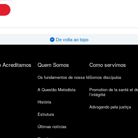
De volta ao topo
 Acreditamos
Quem Somos
Como servimos
Os fundamentos de nossa fé
Somos discípulos
A Questão Metodista
Promotion de la santé et d
l’intégrité
História
Advogando pela justiça
Estrutura
Últimas notícias