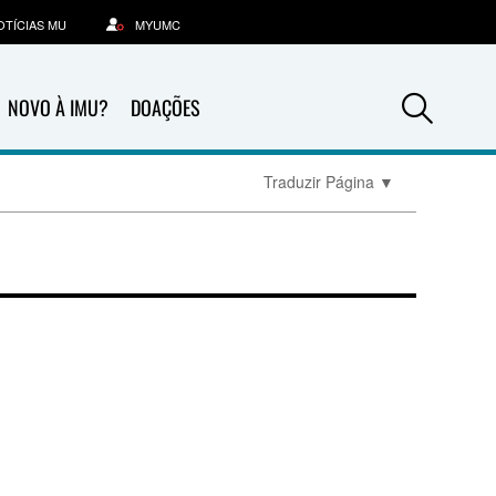
OTÍCIAS MU
MYUMC
Sea
NOVO À IMU?
DOAÇÕES
Traduzir Página
▼