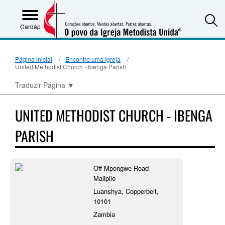
S
Cardápio
Página inicial
Encontre uma Igreja
United Methodist Church - Ibenga Parish
Traduzir Página
▼
UNITED METHODIST CHURCH - IBENGA
PARISH
Off Mpongwe Road
Malipilo
Luanshya, Copperbelt,
10101
Zambia